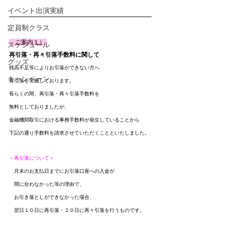
イベント出演実績
定員制クラス
　ご案内１） 
スケジュール
再引落・再々引落手数料に関して
グッズ
残高不足等によりお引落ができない方へ
キャンペーン
再引落を実施しております。
長らくの間、再引落・再々引落手数料を
無料としておりましたが、
金融機関取引における事務手数料が発生していることから
下記の通り手数料を請求させていただくことといたしました。
＜再引落について＞
　月末のお支払日までにお引落口座への入金が
　間に合わなかった等の理由で、
　お引き落としができなかった場合、
　翌日１０日に再引落・２０日に再々引落を行うものです。