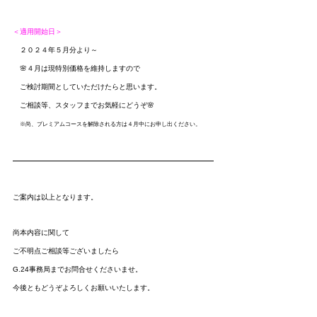
＜適用開始日＞
　２０２４年５月分より～
　🌸４月は現特別価格を維持しますので
　ご検討期間としていただけたらと思います。
　ご相談等、スタッフまでお気軽にどうぞ🌸　
※尚、プレミアムコースを解除される方は４月中にお申し出ください。
ご案内は以上となります。
尚本内容に関して
ご不明点ご相談等ございましたら
G.24事務局までお問合せくださいませ。
今後ともどうぞよろしくお願いいたします。