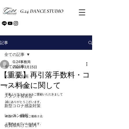
G.24 DANCE STUDIO
記事
全ての記事
G.24事務局
全ての記事
2024年3月15日
【重要】再引落手数料・コ
スタジオ企画
ース料金に関して
イベント告知
平素より当スタジオをご愛顧いただきまして
スタジオ発表会
誠にありがとうございます。
新型コロナ感染対策
レッスン情報
表題の件、重要なご連絡２点
ご案内させていただきます。
会員様向けご案内