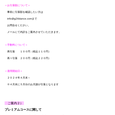
＜お引落額について＞
　事前に引落額を確認したい方は
　info@g24dance.comまで
　お問合せください。
　メールにて内訳をご案内させていただきます。
＜手数料について＞
　再引落　　１００円（税込１１０円）
　再々引落　２００円（税込２２０円）
＜適用開始日＞
　２０２４年４月末～
　※４月末に５月分のお月謝が引落となります
　ご案内２） 
プレミアムコースに関して