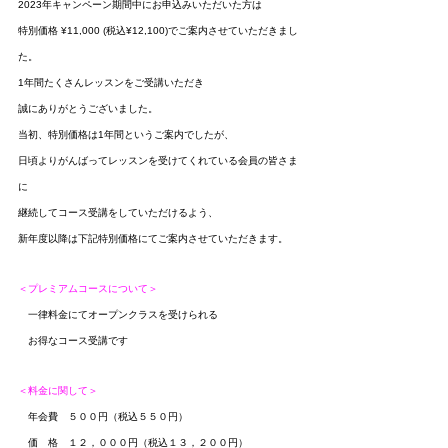
2023年キャンペーン期間中にお申込みいただいた方は
特別価格 ¥11,000 (税込¥12,100)でご案内させていただきまし
た。
1年間たくさんレッスンをご受講いただき
誠にありがとうございました。
当初、特別価格は1年間というご案内でしたが、
日頃よりがんばってレッスンを受けてくれている会員の皆さま
に
継続してコース受講をしていただけるよう、
新年度以降は下記特別価格にてご案内させていただきます。
＜プレミアムコースについて＞
　一律料金にてオープンクラスを受けられる
　お得なコース受講です
＜料金に関して＞
　年会費　５００円（税込５５０円）
　価　格　１２，０００円（税込１３，２００円）