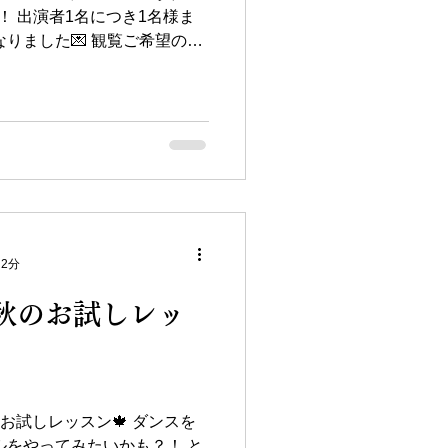
！ 出演者1名につき1名様ま
りました💌 観覧ご希望の方
ませ。 ♥️出演はしないけど観
いう方は...
 2分
(日)秋のお試しレッ
秋のお試しレッスン🍁 ダンスを
ルをやってみたいかも？！ と