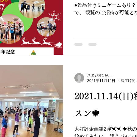
●景品付きミニゲームあり？
で、 観覧のご招待が可能とな
はLINEより お申込ください
覧したい！ ♥️興味がある！ と
スタジオSTAFF
2021年11月14日
読了時間:
2021.11.14
スン🍁
大好評企画第2弾💓💓 🍁
始めてみたい、 違うジャン