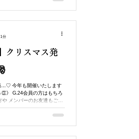
 1分
】クリスマス発

…♡ 今年も開催いたします
👏》 G.24会員の方はもちろ
方や メンバーのお友達もご参
のますので 参加ご希望の方