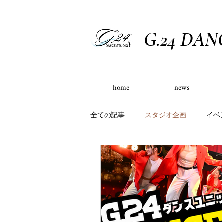
G.24 DAN
home
news
全ての記事
スタジオ企画
イベ
会員様向けご案内
イベント出