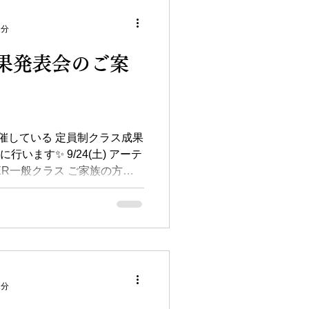
2分
果発表会のご案
催している 定員制クラス成果
行います✨ 9/24(土) アーテ
HEER一般クラス ご家族の方は
お持ちの方 メンバーのお友達
1分