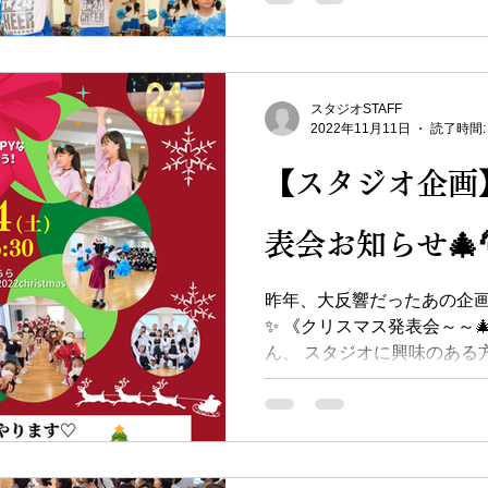
スタジオSTAFF
2022年11月11日
読了時間:
【スタジオ企画
表会お知らせ🎄
昨年、大反響だったあの企画
✨ 《クリスマス発表会～～🎄
ん、 スタジオに興味のある
加OKです♪ 事前申込制とな
(出演希望/観覧希望の方)は...