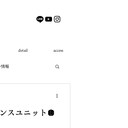
detail
access
ン情報
ンペーン
ダンスユニット🪩