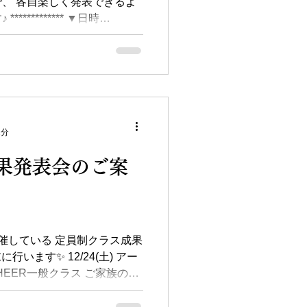
、 各自楽しく発表できるよ
********** ▼日時
2分
果発表会のご案
催している 定員制クラス成果
行います✨ 12/24(土) アー
 CHEER一般クラス ご家族の方
をお持ちの方 メンバーのお友