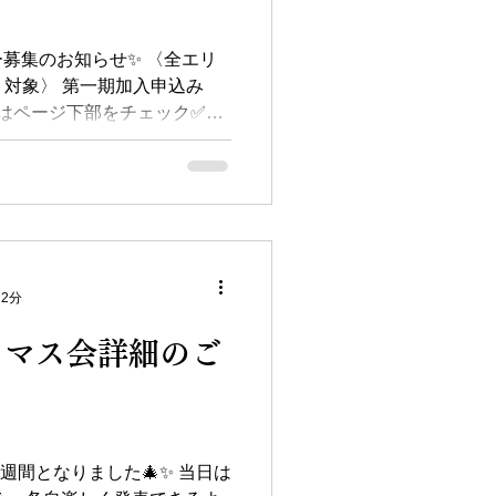
のお知らせ✨ 〈全エリ
 対象〉 第一期加入申込み
込みはページ下部をチェック✅
活動できる！」 「定例活動
り メンバーとの活動を続け
ベントに出演できる✨ メンバ
でチーム力UP💪 衣装なども
件 ✨G.24全エリア対象✨
生〜なら誰でもOK！ ・スキ
・部活や習い事との両立も可能
 2分
所属経験があること ▼活動場所
リスマス会詳細のご
練：鶴見スタジオ・他 ▼
 加入時のみ ¥10,000(税
で割ります ※スタートアップ
作にかかる初期費用のこと
(税込)／1レッスン1人当たり
週間となりました🎄✨ 当日は
ーチによる 1時間半