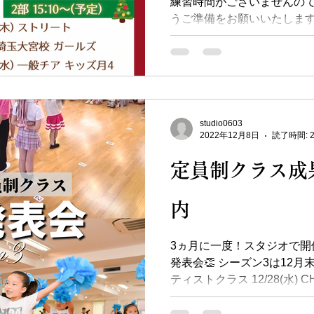
練習時間がございませんので
うご準備をお願いいたします♪ ***
12/24(土)14:30-16:30 ▼入室時間 14:10～スタジオを開放
します。...
studio0603
2022年12月8日
読了時間: 
定員制クラス成
内
3ヵ月に一度！スタジオで開
発表会👏 シーズン3は12月末に
ティストクラス 12/28(水)
はもちろん、 ダンスに興味
達♡ ご観覧大歓迎です！...