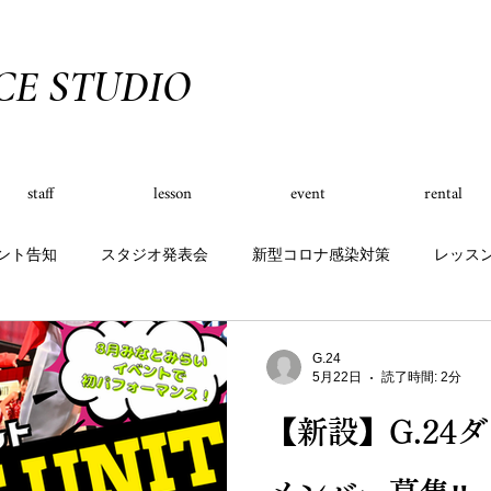
CE STUDIO
staff
lesson
event
rental
ント告知
スタジオ発表会
新型コロナ感染対策
レッス
演実績
定員制クラス
スケジュール
グッズ
キャ
G.24
5月22日
読了時間: 2分
【新設】G.24