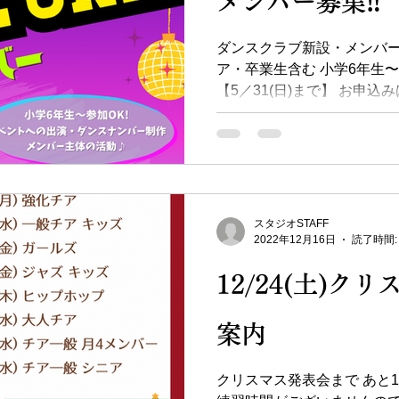
メンバー募集‼️
ダンスクラブ新設・メンバー募集
ア・卒業生含む 小学6年生〜
【5／31(日)まで】 お申
「自分たちの予定に合わせて
は難しいけどイベントに出た
たい」メンバー必見👀✨ イ
ー主体での活動(自主練習等)
メンバー自身で考案♪ ▼参加条
卒業生大歓迎‼️ ・小学6年
スタジオSTAFF
ルやレベルは関係なし🍀 
2022年12月16日
読了時間:
・G.24に所属中,または
12/24(土)ク
メイン：鶴見スタジオ 自主
費 用 スタートアップフィー
込) ➡︎加入メンバー全員
案内
フィーとは 楽曲、作品制
クラブレッスン費 ¥2,000
クリスマス発表会まで あと1
※作品制作のため、担当コ