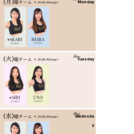
​(月)
Monday
曜チーム
​◉…Studio Manager
AKARI
REIRA
◉
COACH
COACH
Team
​(火)
Tuesday
曜チーム
​◉…Studio Manager
AIRI
UNO
◉
COACH
COACH
Team
​(水)
Wednsda
曜チーム
​◉…Studio Manager
y