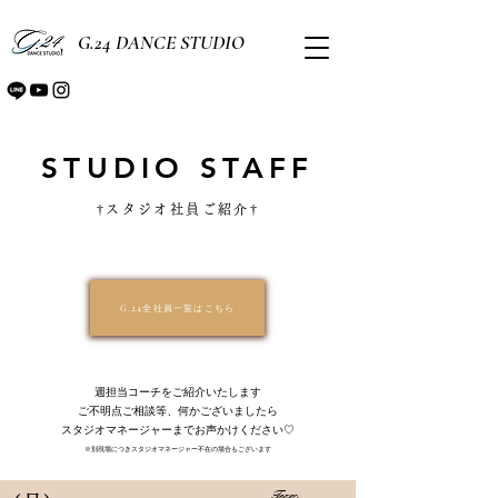
G.24 DANCE STUDIO
STUDIO STAFF
†​スタジオ社員ご紹介†
G.24全社員一覧はこちら
​週担当コーチをご紹介いたします
ご不明点ご相談等、何かございましたら
スタジオマネージャーまでお声かけください♡
※別現場につきスタジオマネージャー不在の場合もございます
Team