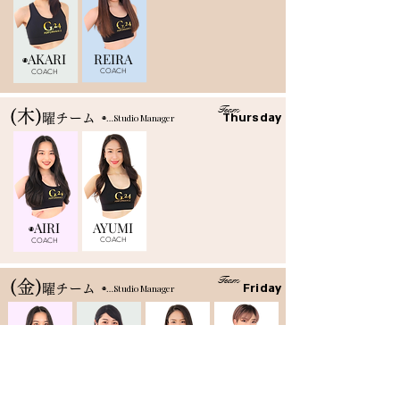
AKARI
REIRA
◉
COACH
COACH
Team
​(木)
Thursday
曜チーム
​◉…Studio Manager
AIRI
AYUMI
◉
COACH
COACH
Team
​(金)
Friday
曜チーム
​◉…Studio Manager
AIRI
AKARI
AYUMI
YUNA
◉