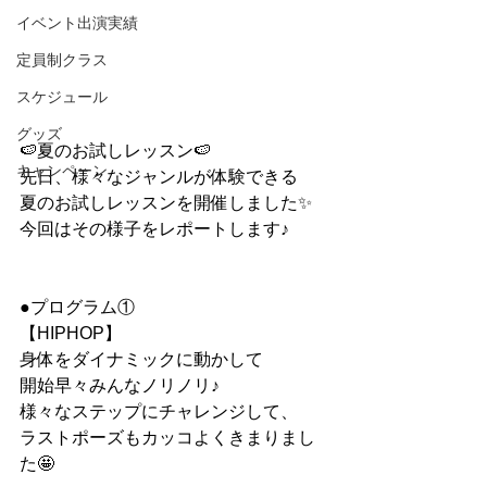
イベント出演実績
定員制クラス
スケジュール
グッズ
🍉夏のお試しレッスン🍉
キャンペーン
先日、様々なジャンルが体験できる
夏のお試しレッスンを開催しました✨
今回はその様子をレポートします♪
●プログラム①
【HIPHOP】
身体をダイナミックに動かして
開始早々みんなノリノリ♪
様々なステップにチャレンジして、
ラストポーズもカッコよくきまりまし
た🤩