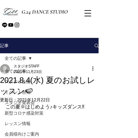
G.24 DANCE STUDIO
記事
全ての記事
スタジオSTAFF
全ての記事
2021年11月23日
2021.8.4(水) 夏のお試しレ
スタジオ企画
ッスン🍉
イベント告知
更新日：
2021年12月22日
スタジオ発表会
この夏🌞はじめよう♪キッズダンス‼️
新型コロナ感染対策
レッスン情報
会員様向けご案内