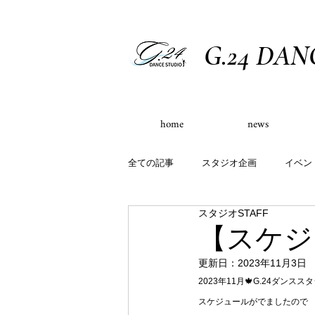
G.24 DAN
home
news
全ての記事
スタジオ企画
イベン
スタジオSTAFF
イベント出演実績
定員制クラス
【スケジ
更新日：
2023年11月3日
2023年11月🍁G.24ダンスス
スケジュールがでましたので