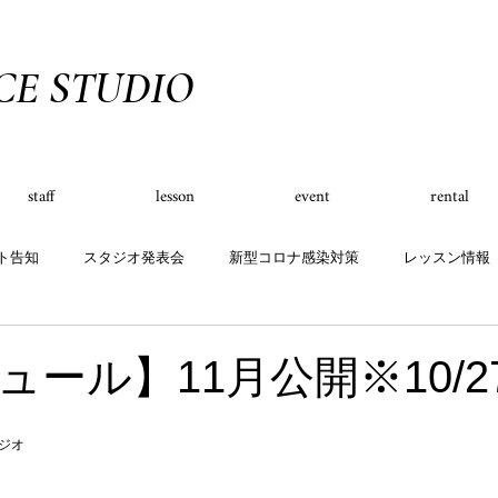
CE STUDIO
staff
lesson
event
rental
ト告知
スタジオ発表会
新型コロナ感染対策
レッスン情報
スケジュール
グッズ
キャンペーン
ュール】11月公開※10/2
タジオ