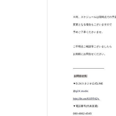
※尚、スケジュールは現時点での予
変更となる場合もございますので
予めご了承くださいませ。
ご不明点ご相談等ございましたら
お気軽にお問合せください。
━━━━━━━━━━━━
お問合せ先 
▼G.24スタジオ公式LINE
@
g24.studio
http://lin.ee/KXPP42y
▼電話番号(代表直通)
080-4862-4545