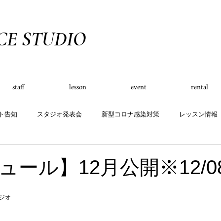
CE STUDIO
staff
lesson
event
rental
ト告知
スタジオ発表会
新型コロナ感染対策
レッスン情報
スケジュール
グッズ
キャンペーン
ュール】12月公開※12/0
タジオ