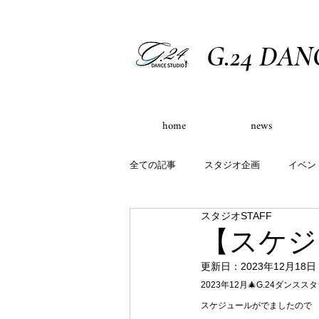
G.24 DAN
home
news
全ての記事
スタジオ企画
イベン
スタジオSTAFF
イベント出演実績
定員制クラス
【スケジ
更新日：
2023年12月18日
2023年12月🎄G.24ダンスス
スケジュールがでましたので