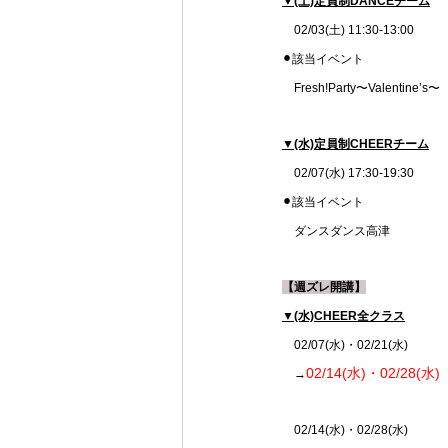
▼(土)定員制DANCEチーム
　02/03(土) 11:30-13:00
⚫︎該当イベント
　Fresh!Party〜Valentine’s〜
▼(水)定員制CHEERチーム
　02/07(水) 17:30-19:30
⚫︎該当イベント
　ダンスダンス高津
【週ズレ開講】
▼(水)CHEER全クラス
　02/07(水)・02/21(水)
02/14(水)・02/28(水)
　→
　02/14(水)・02/28(水)