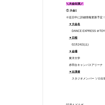
＼大会出演／ 
① 大会1 
※近日中に詳細情報更新予定
▼大会名
　　DANCE EXPRESS ＠TO
▼日程
　　02月24日(土)
▼会場
東洋大学
　赤羽台キャンパスアリーナ
▼出演者
　　スタジオメンバー ソロ出
02月もどうぞ