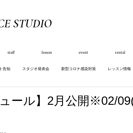
CE STUDIO
staff
lesson
event
rental
ト告知
スタジオ発表会
新型コロナ感染対策
レッスン情報
スケジュール
グッズ
キャンペーン
ール】2月公開※02/09