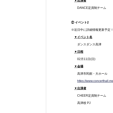
▼出演者
　　DANCE定員制チーム
② イベント2 
※近日中に詳細情報更新予定
▼イベント名
　　ダンスダンス高津
▼日程
　　02月11日(日)
▼会場
高津市民館・大ホール
https://www.concerthall.m
▼出演者
　　CHEER定員制チーム
　　高津校 PJ