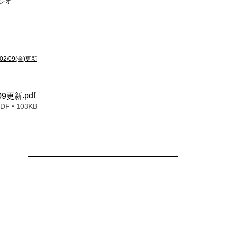
タジオ
2/09(金)更新
.pdf
_09更新
 • 103KB