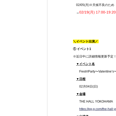
　02/05(月)※天候不良のため
02/19(月) 17:00-19:20
　→
＼イベント出演／ 
① イベント1 
※近日中に詳細情報更新予定
▼イベント名
　　Fresh!Party〜Valentine’s
▼日程
　　02月04日(日)
▼会場
　　THE HALL YOKOHAMA
https://pg-g.com/the-hall