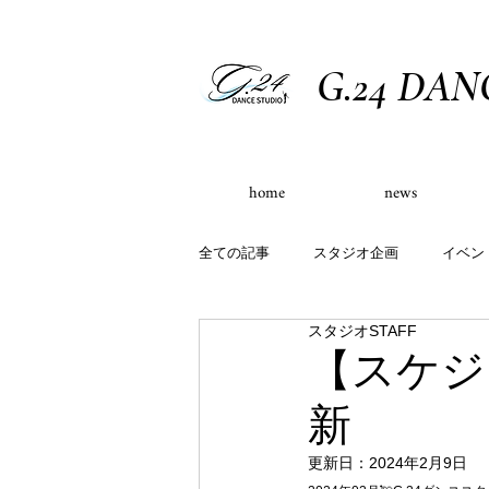
G.24 DAN
home
news
全ての記事
スタジオ企画
イベン
スタジオSTAFF
イベント出演実績
定員制クラス
【スケジュ
新
更新日：
2024年2月9日