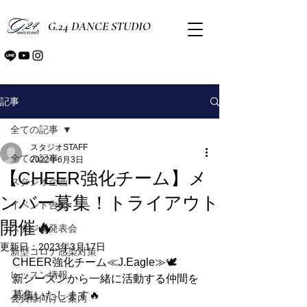
G.24 DANCE STUDIO
記事
全ての記事
スタジオSTAFF
全ての記事
2022年6月3日
【CHEER強化チーム】メ
スタジオ企画
ンバー募集！トライアウト
イベント告知
開催🔥
スタジオ発表会
更新日：
2023年3月17日
新型コロナ感染対策
CHEER強化チーム≪J.Eagle≫🕊
レッスン情報
新シーズンから一緒に活動する仲間を
募集いたします🔥
会員様向けご案内