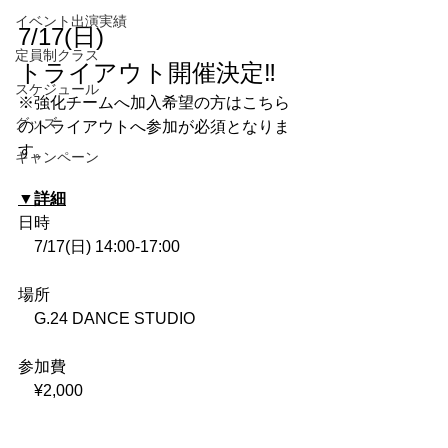
イベント出演実績
7/17(日)
定員制クラス
トライアウト開催決定‼️
スケジュール
※強化チームへ加入希望の方はこちら
グッズ
のトライアウトへ参加が必須となりま
す。
キャンペーン
▼詳細
日時
　7/17(日) 14:00-17:00
場所
　G.24 DANCE STUDIO
参加費
　¥2,000