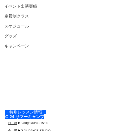
イベント出演実績
定員制クラス
スケジュール
グッズ
キャンペーン
・特別レッスン情報・
G.24 サマーキャンプ
日　程
 ▶︎8/30(日)13:30-15:30
会　場
 ▶G.24 DANCE STUDIO