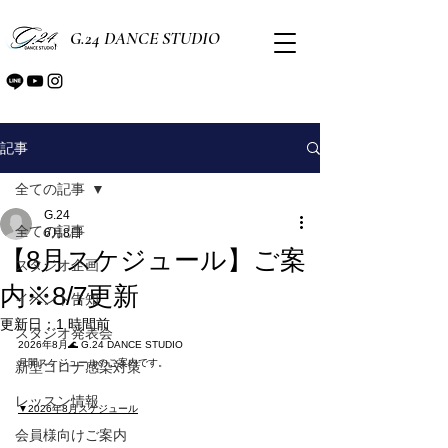
G.24 DANCE STUDIO
記事
全ての記事
G.24
全ての記事
6月8日
【8月スケジュール】ご案
スタジオ企画
内※8/7更新
イベント告知
更新日：
1 時間前
スタジオ発表会
2026年8月🌊 G.24 DANCE STUDIO
月間スケジュールのご案内です。
新型コロナ感染対策
レッスン情報
▼2026年8月スケジュール
会員様向けご案内