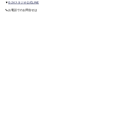
▼
G.24スタジオ公式LINE
📞お電話でのお問合せは
LINE通話
をご利用ください！
━━━━━━━━━━━━
G.24 DANCE STUDIO
スケジュール
すべて表示
最新記事