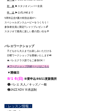
対　象
 ▶スタジオメンバー全員
申　込
 ▶公式LINEまで
5周年記念‼️夏の特別企画🍉✨
スペシャルダンスムービーをつくろう！
参加者全員に限定Tシャツプレゼント🌈
スタジオで最高に楽しい夏の思い出を💭
バレエワークショップ
　子どもから大人までお楽しみいただける
　日曜ワークショップを開催いたします📢
　★バレエクラス誰でもご参加OK！
★ワークショップ詳細ページはこちら
　▼開催日
8/１６(日)
 ※要申込※6/11更新箇所
　❶バレエ 大人／キッズ／一般
　❷JAZZ ADV ※承認制
・レッスン情報・