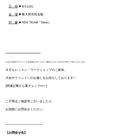
日　程
 ▶︎8/11(火)
会　場
 ▶東大和市民会館
対　象
 ▶ADV TEAM『Silver』
※やむを得ずスケジュールを変更させていただく場合もございますので予めご了承くださいませ。
８月もレッスン・ワークショップのご参加、
大会やイベントへのお越しをお待ちしております✨
(関連記事から要チェック👀✅)
ご不明点ご相談等ございましたら
お気軽にお問合せください。
━━━━━━━━━━━━
【お問合せ先】