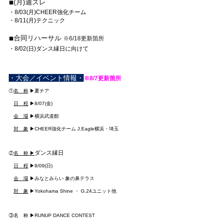
◾︎(月)週ズレ
・8/03(月)CHEER強化チーム
・8/11(月)テクニック
◾︎合同リハーサル 
※6/18更新箇所
・8/02(日)ダンス縁日に向けて
・大会／イベント情報・
※8/7更新箇所
①
名　称
 ▶︎夏チア
日　程
 ▶︎8/07(金)
会　場
 ▶横浜武道館
対　象
 ▶CHEER強化チーム J.Eagle横浜・埼玉
ダンス縁日
②
名　称 ▶︎
日　程
 ▶︎8/09(日)
会　場
 ▶みなとみらい 象の鼻テラス
対　象
 ▶Yokohama Shine ・ G.24ユニット他
③名　称 ▶︎RUNUP DANCE CONTEST