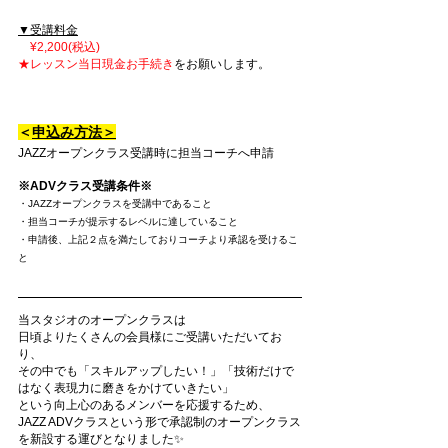
▼受講料金
　¥2,200(税込)
★レッスン当日現金お手続き
をお願いします。
＜
申込み方法＞
JAZZオープンクラス受講時に担当コーチへ申請
※ADVクラス受講条件※
・JAZZオープンクラスを受講中であること
・担当コーチが提示するレベルに達していること
・申請後、上記２点を満たしておりコーチより承認を受けるこ
と
当スタジオのオープンクラスは
日頃よりたくさんの会員様にご受講いただいてお
り、
その中でも「スキルアップしたい！」「技術だけで
はなく表現力に磨きをかけていきたい」
という向上心のあるメンバーを応援するため、
JAZZ ADVクラスという形で承認制のオープンクラス
を新設する運びとなりました✨