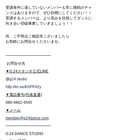
受講条件に達していないメンバーも常に挑戦のチャ
ンスはありますので、ぜひ目標にしてください！！
受講するメンバーは、より高みを目指してダンスに
向き合い切磋琢磨していきましょう！！
尚、ご不明点ご相談等ございましたら
お気軽にお問合せくださいませ。
━━━━━━━━━━━━
お問合せ先 
▼G.24スタジオ公式LINE
@
g24.studio
http://lin.ee/KXPP42y
▼電話番号(代表直通)
080-4862-4545
▼メール
member@g24dance.com
━━━━━━━━━━━━
G.24 DANCE STUDIO