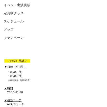
イベント出演実績
定員制クラス
スケジュール
グッズ
キャンペーン
　＼お試し開講／　
▼日程（全2回）
　・02/02(月)
　・03/02(月)
　　※4月以降も(月)開講予定
▼時間
　20:10-21:30
▼担当コーチ
　AKARIコーチ