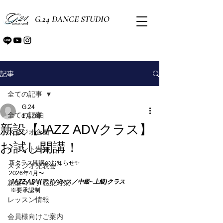
G.24 DANCE STUDIO
記事
全ての記事
G.24
全ての記事
1月28日
新設【JAZZ ADVクラス】
スタジオ企画
お試し開講！
イベント告知
新クラス開講のお知らせ✨
スタジオ発表会
2026年4月〜
 JAZZ ADV(アドバンス／中級~上級)クラス
新型コロナ感染対策
 ※要承認制
レッスン情報
会員様向けご案内