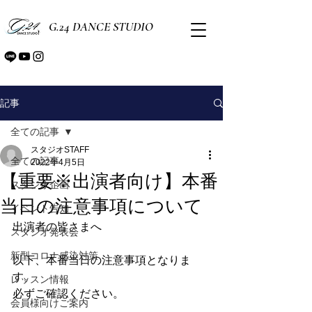
G.24 DANCE STUDIO
記事
全ての記事
スタジオSTAFF
全ての記事
2022年4月5日
【重要※出演者向け】本番
スタジオ企画
当日の注意事項について
イベント告知
出演者の皆さまへ
スタジオ発表会
新型コロナ感染対策
以下、本番当日の注意事項となりま
す。
レッスン情報
必ずご確認ください。
会員様向けご案内