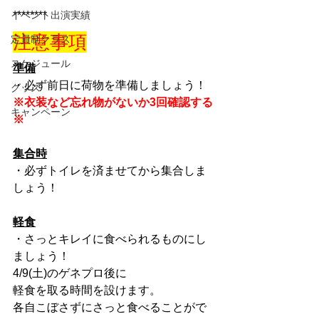
イベント出演実績
********
注意事項
定員制クラス
スケジュール
準備
・必ず前日に荷物を準備しましょう！
グッズ
※衣装など忘れ物がないか3回確認する
キャンペーン
※
集合時
・必ずトイレを済ませてから集合しま
しょう！
軽食
・さっとキレイに食べられるものにし
ましょう！
4/9(土)のゲネプロ後に
軽食を取る時間を設けます。
各自こぼさずにさっと食べることがで