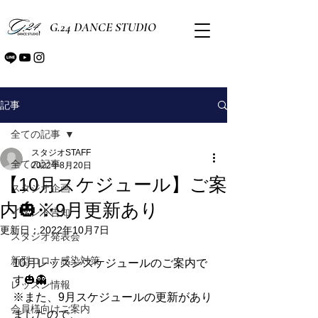
G.24 DANCE STUDIO
記事
全ての記事
スタジオSTAFF
全ての記事
2022年8月20日
【10月スケジュール】ご案
スタジオ企画
内🎃※9月更新あり
イベント告知
更新日：
2022年10月7日
スタジオ発表会
新型コロナ感染対策
10月レッスンスケジュールのご案内で
す🎃👻
レッスン情報
※また、9月スケジュールの更新があり
会員様向けご案内
ましたので、