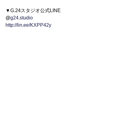
▼G.24スタジオ公式LINE
@
g24.studio
http://lin.ee/KXPP42y
▼電話番号
080-4862-4545
▼メール
studio@g24dance.com
━━━━━━━━━━━━
G.24 DANCE STUDIO
レッスン情報