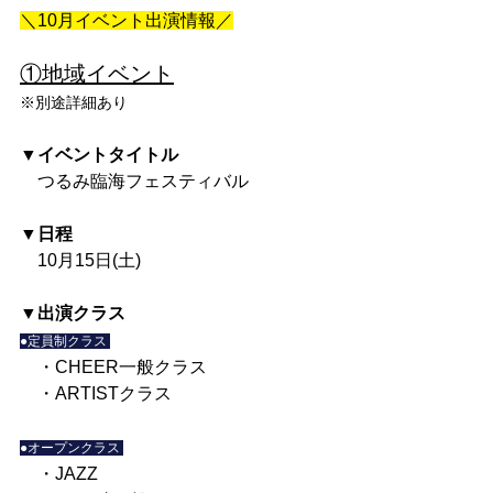
＼10月イベント出演情報／
①地域イベント
※別途詳細あり
▼イベントタイトル
　つるみ臨海フェスティバル
▼日程
　10月15日(土)
▼出演クラス
●定員制クラス 
　・CHEER一般クラス
　・ARTISTクラス
●オープンクラス 
　・JAZZ